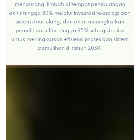
mengurangi limbah di tempat pembuangan
akhir hingga 80% melalui investasi teknologi dan
sistem daur ulang, dan akan meningkatkan
pemulihan sulfur hingga 95% sebagai solusi
untuk meningkatkan efisiensi proses dan sistem
pemulihan di tahun 2030.