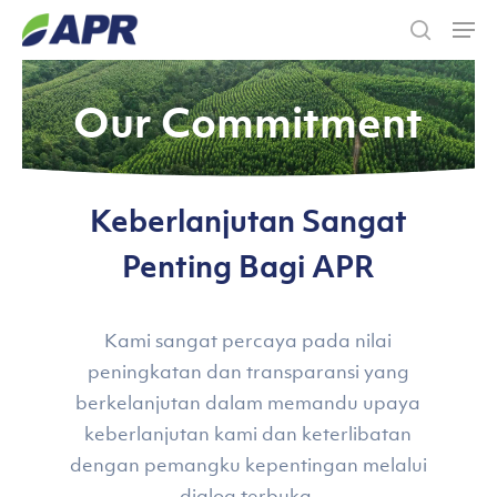
Skip
Men
to
search
main
Our Commitment
content
Keberlanjutan Sangat
Penting Bagi APR
Kami sangat percaya pada nilai
peningkatan dan transparansi yang
berkelanjutan dalam memandu upaya
keberlanjutan kami dan keterlibatan
dengan pemangku kepentingan melalui
dialog terbuka.