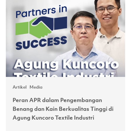
APR
dalam
Pengembangan
Benang
dan
Kain
Berkualitas
Tinggi
di
Agung
Artikel
Media
Kuncoro
Textile
Peran APR dalam Pengembangan
Industri
Benang dan Kain Berkualitas Tinggi di
Agung Kuncoro Textile Industri