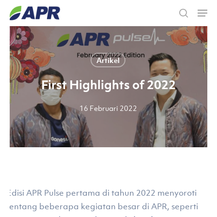
Skip
Men
to
search
main
content
Artikel
First Highlights of 2022
16 Februari 2022
Edisi APR Pulse pertama di tahun 2022 menyoroti
tentang beberapa kegiatan besar di APR, seperti