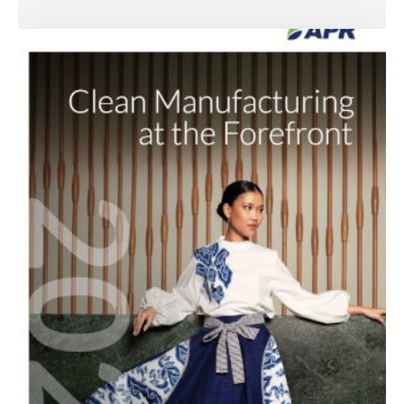
Asia
Pacific
Rayon
Melansir
Laporan
Keberlanjutan
2024:
Mengedepankan
Proses
Produksi
Bersih