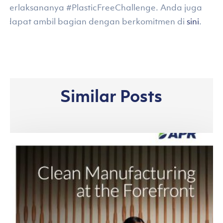
terlaksananya #PlasticFreeChallenge. Anda juga
dapat ambil bagian dengan berkomitmen di
sini
.
Similar Posts
Asia
Pacific
Rayon
Melansir
Laporan
Keberlanjutan
2024: