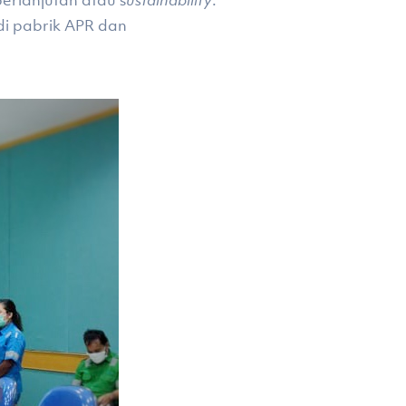
erlanjutan atau s
ustainability
.
 di pabrik APR dan