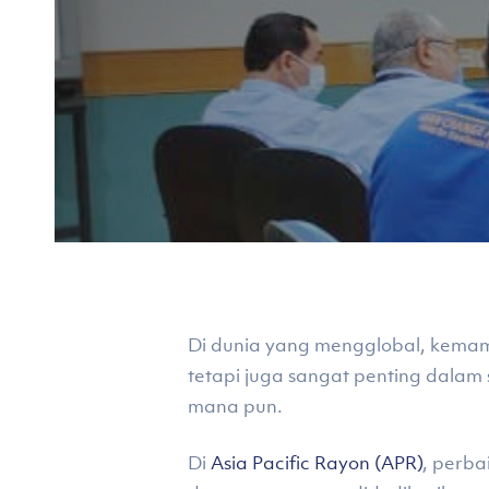
Di dunia yang mengglobal, kemam
tetapi juga sangat penting dalam
mana pun.
Hit enter to search or ESC to close
Di
Asia Pacific Rayon (APR)
, perba