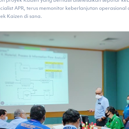
uh proyek Kaizen yang berhasil diselesaikan seputar keb
ecialist APR, terus memonitor keberlanjutan operasional
k Kaizen di sana.