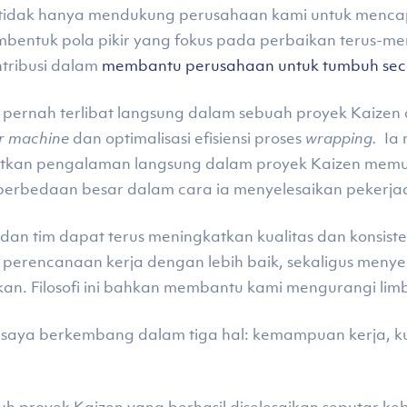
n tidak hanya mendukung perusahaan kami untuk mencap
entuk pola pikir yang fokus pada perbaikan terus-men
ntribusi dalam
membantu perusahaan untuk tumbuh seca
 pernah terlibat langsung dalam sebuah proyek Kaizen
er machine
dan optimalisasi efisiensi proses
wrapping.
Ia 
kan pengalaman langsung dalam proyek Kaizen memung
 perbedaan besar dalam cara ia menyelesaikan pekerja
n tim dapat terus meningkatkan kualitas dan konsisten
perencanaan kerja dengan lebih baik, sekaligus menye
an. Filosofi ini bahkan membantu kami mengurangi limb
saya berkembang dalam tiga hal: kemampuan kerja, ku