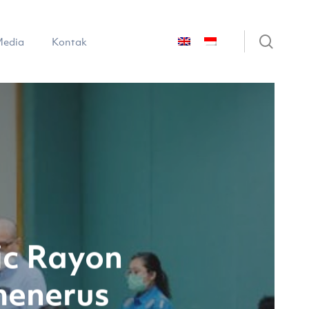
sear
edia
Kontak
ic Rayon
menerus