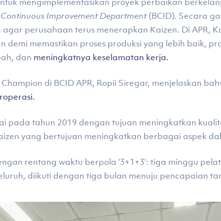
ntuk mengimplementasikan proyek perbaikan berkelan
s Continuous Improvement Department
(BCID). Secara ga
 agar perusahaan terus menerapkan Kaizen. Di APR, Ka
demi memastikan proses produksi yang lebih baik, produ
bah, dan
meningkatnya keselamatan kerja.
Champion di BCID APR, Ropii Siregar, menjelaskan bah
roperasi.
i pada tahun 2019 dengan tujuan meningkatkan kualitas
aizen yang bertujuan meningkatkan berbagai aspek dal
engan rentang waktu berpola ‘3+1+3’: tiga minggu pela
uruh, diikuti dengan tiga bulan menuju pencapaian ta