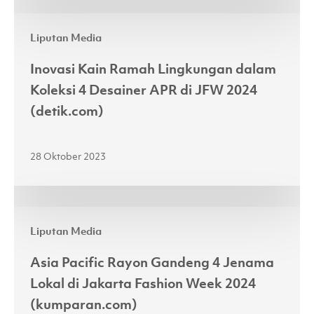
ke
Inovasi
Atas
Liputan Media
Kain
Panggung
Ramah
JFW
Inovasi Kain Ramah Lingkungan dalam
Lingkungan
2024
Koleksi 4 Desainer APR di JFW 2024
dalam
(fimela.com)
(detik.com)
Koleksi
4
28 Oktober 2023
Desainer
APR
di
Asia
JFW
Liputan Media
Pacific
2024
Rayon
(detik.com)
Asia Pacific Rayon Gandeng 4 Jenama
Gandeng
Lokal di Jakarta Fashion Week 2024
4
(kumparan.com)