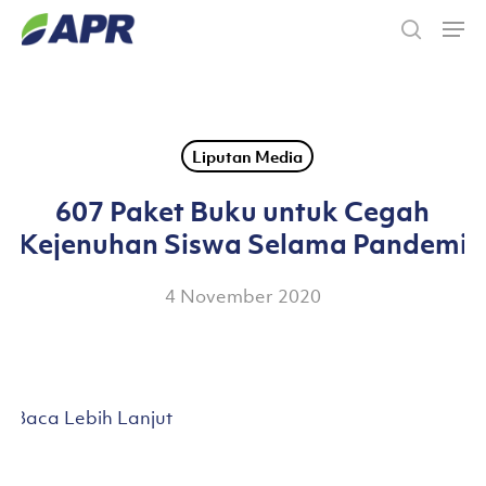
Skip
Men
to
search
main
content
Liputan Media
607 Paket Buku untuk Cegah
Kejenuhan Siswa Selama Pandemi
4 November 2020
Baca Lebih Lanjut