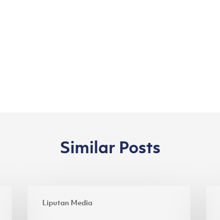
Similar Posts
Inovasi
Asi
Liputan Media
Kain
Pac
Ramah
Ra