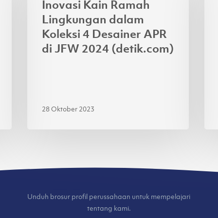
Inovasi Kain Ramah
Lingkungan
Ga
Lingkungan dalam
dalam
4
Koleksi 4 Desainer APR
Koleksi
Je
di JFW 2024 (detik.com)
4
Lok
Desainer
di
APR
Jak
di
Fas
JFW
We
28 Oktober 2023
2024
20
(detik.com)
(ku
Unduh brosur profil perussahaan untuk mempelajari
tentang kami.