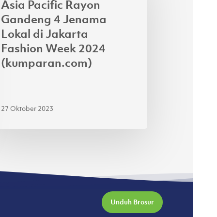
Asia Pacific Rayon
ndeng
Gandeng 4 Jenama
Lokal di Jakarta
nama
Fashion Week 2024
al
(kumparan.com)
arta
hion
ek
27 Oktober 2023
24
mparan.com)
Unduh Brosur