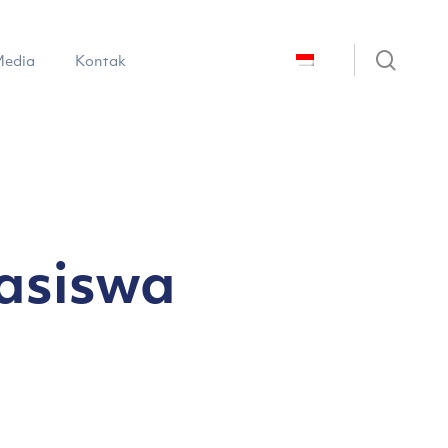
sear
edia
Kontak
asiswa
a