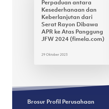
Perpaduan antara
dan
Kesederhanaan dan
Keberlanjutan
Keberlanjutan dari
dari
Serat Rayon Dibawa
Serat
APR ke Atas Panggung
Rayon
JFW 2024 (fimela.com)
Dibawa
APR
ke
29 Oktober 2023
Atas
Panggung
JFW
2024
(fimela.com)
Brosur Profil Perusahaan