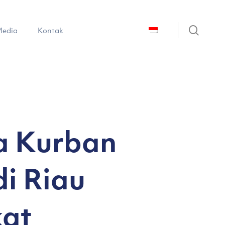
sear
edia
Kontak
a Kurban
di Riau
at