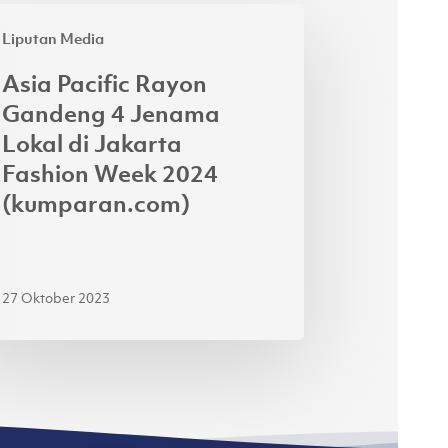
a
Liputan Media
ific
yon
Asia Pacific Rayon
ndeng
Gandeng 4 Jenama
Lokal di Jakarta
nama
Fashion Week 2024
al
(kumparan.com)
arta
hion
ek
27 Oktober 2023
24
mparan.com)