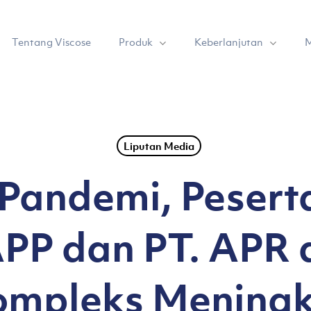
Produk
Keberlanjutan
Tentang Viscose
M
Liputan Media
Pandemi, Pesert
PP dan PT. APR 
ompleks Meningk