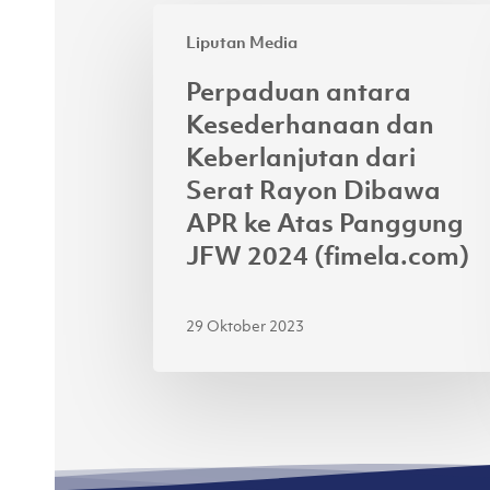
Perpaduan
Liputan Media
antara
Kesederhanaan
Perpaduan antara
dan
Kesederhanaan dan
Keberlanjutan
Keberlanjutan dari
dari
Serat Rayon Dibawa
Serat
APR ke Atas Panggung
Rayon
JFW 2024 (fimela.com)
Dibawa
APR
ke
29 Oktober 2023
Atas
Panggung
JFW
2024
(fimela.com)