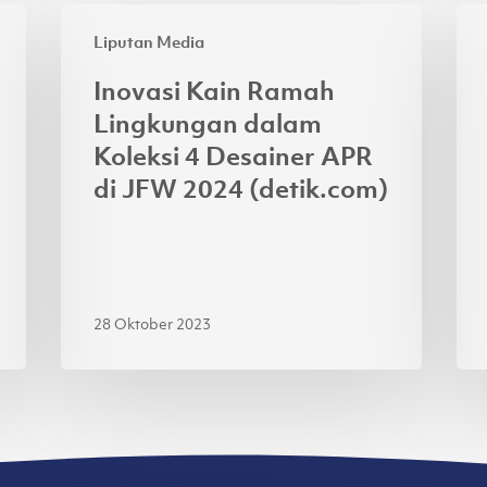
Inovasi
Asi
Liputan Media
Kain
Pac
Ramah
Ra
Inovasi Kain Ramah
Lingkungan
Ga
Lingkungan dalam
dalam
4
Koleksi 4 Desainer APR
Koleksi
Je
di JFW 2024 (detik.com)
4
Lok
Desainer
di
APR
Jak
di
Fas
JFW
We
28 Oktober 2023
2024
20
(detik.com)
(ku