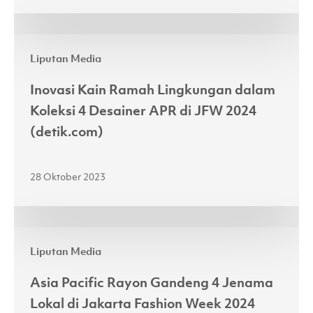
APR
ke
Inovasi
Atas
Liputan Media
Kain
Panggung
Ramah
JFW
Inovasi Kain Ramah Lingkungan dalam
Lingkungan
2024
Koleksi 4 Desainer APR di JFW 2024
dalam
(fimela.com)
(detik.com)
Koleksi
4
28 Oktober 2023
Desainer
APR
di
Asia
JFW
Liputan Media
Pacific
2024
Rayon
(detik.com)
Asia Pacific Rayon Gandeng 4 Jenama
Gandeng
Lokal di Jakarta Fashion Week 2024