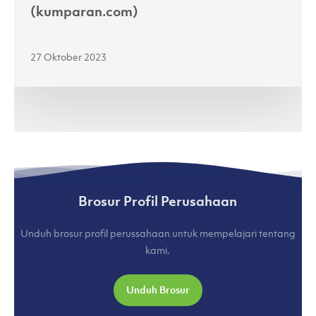
4
(kumparan.com)
Jenama
Lokal
27 Oktober 2023
di
Jakarta
Fashion
Week
2024
(kumparan.com)
Brosur Profil Perusahaan
Unduh brosur profil perussahaan untuk mempelajari tentang
kami.
Unduh Brosur