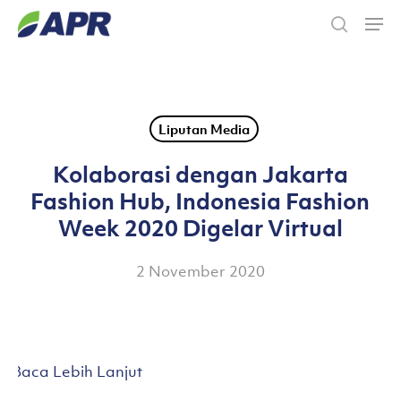
Skip
Men
to
search
main
content
Liputan Media
Kolaborasi dengan Jakarta
Fashion Hub, Indonesia Fashion
Week 2020 Digelar Virtual
2 November 2020
Baca Lebih Lanjut