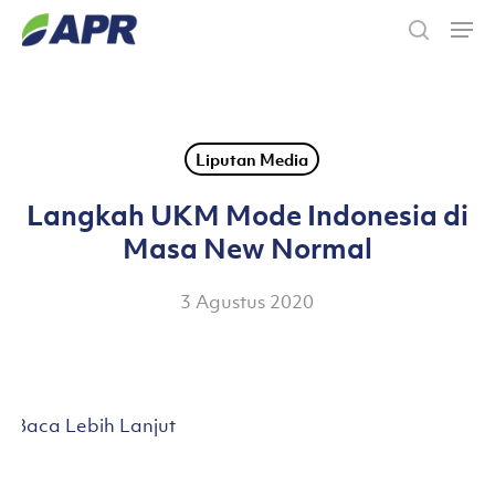
Skip
Men
to
search
main
content
Liputan Media
Langkah UKM Mode Indonesia di
Masa New Normal
3 Agustus 2020
Baca Lebih Lanjut