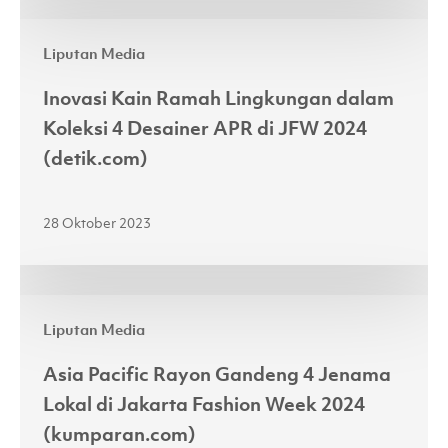
ke
Inovasi
Atas
Liputan Media
Kain
Panggung
Ramah
JFW
Inovasi Kain Ramah Lingkungan dalam
Lingkungan
2024
Koleksi 4 Desainer APR di JFW 2024
dalam
(fimela.com)
(detik.com)
Koleksi
4
28 Oktober 2023
Desainer
APR
di
Asia
JFW
Liputan Media
Pacific
2024
Rayon
(detik.com)
Asia Pacific Rayon Gandeng 4 Jenama
Gandeng
Lokal di Jakarta Fashion Week 2024
4
(kumparan.com)