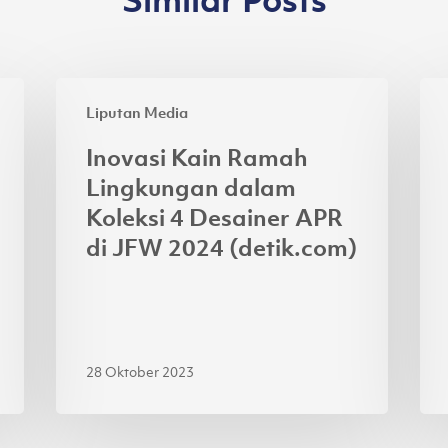
Inovasi
Asi
Liputan Media
Kain
Pac
Ramah
Ra
Inovasi Kain Ramah
Lingkungan
Ga
Lingkungan dalam
dalam
4
Koleksi 4 Desainer APR
Koleksi
Je
di JFW 2024 (detik.com)
4
Lok
Desainer
di
APR
Jak
di
Fas
JFW
We
28 Oktober 2023
2024
20
(detik.com)
(ku