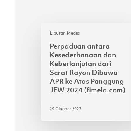
Perpaduan
Liputan Media
antara
Kesederhanaan
Perpaduan antara
dan
Kesederhanaan dan
Keberlanjutan
Keberlanjutan dari
dari
Serat Rayon Dibawa
Serat
APR ke Atas Panggung
Rayon
JFW 2024 (fimela.com)
Dibawa
APR
ke
29 Oktober 2023
Atas
Panggung