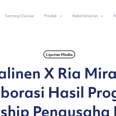
Produk
Keberlanjutan
Tentang Viscose
M
Liputan Media
linen X Ria Mir
borasi Hasil Pr
ship Pengusaha