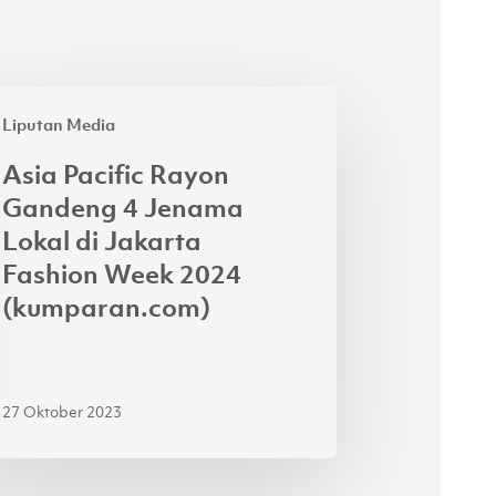
a
Liputan Media
ific
yon
Asia Pacific Rayon
ndeng
Gandeng 4 Jenama
Lokal di Jakarta
nama
Fashion Week 2024
al
(kumparan.com)
arta
hion
ek
27 Oktober 2023
24
mparan.com)