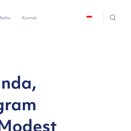
sear
edia
Kontak
anda,
ogram
 Modest