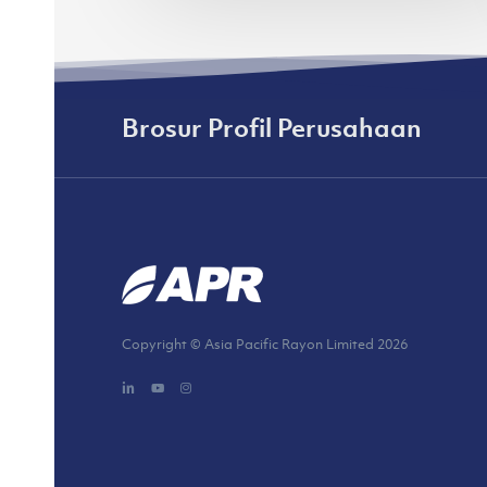
JFW
2024
(fimela.com)
Brosur Profil Perusahaan
Copyright © Asia Pacific Rayon Limited
2026