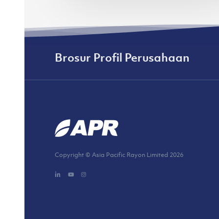
JFW
2024
(fimela.com)
Brosur Profil Perusahaan
Copyright © Asia Pacific Rayon Limited
2026