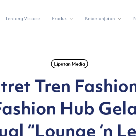
Produk
Keberlanjutan
Tentang Viscose
M
Liputan Media
ret Tren Fashion
Fashion Hub Gela
ual “Lounge ‘n Le