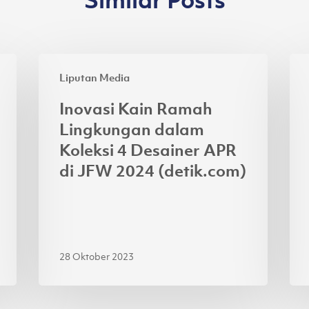
Inovasi
Asi
Liputan Media
Kain
Pac
Ramah
Ra
Inovasi Kain Ramah
Lingkungan
Ga
Lingkungan dalam
dalam
4
Koleksi 4 Desainer APR
Koleksi
Je
di JFW 2024 (detik.com)
4
Lok
Desainer
di
APR
Jak
di
Fas
JFW
We
28 Oktober 2023
2024
20
(detik.com)
(ku