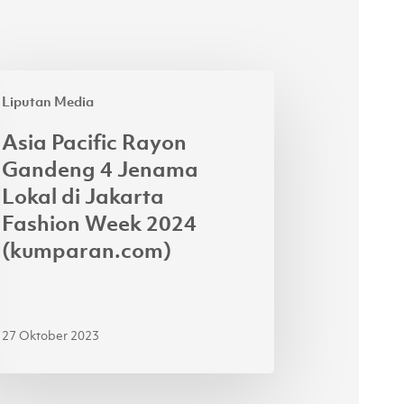
a
Liputan Media
ific
yon
Asia Pacific Rayon
ndeng
Gandeng 4 Jenama
Lokal di Jakarta
nama
Fashion Week 2024
al
(kumparan.com)
arta
hion
ek
27 Oktober 2023
24
mparan.com)