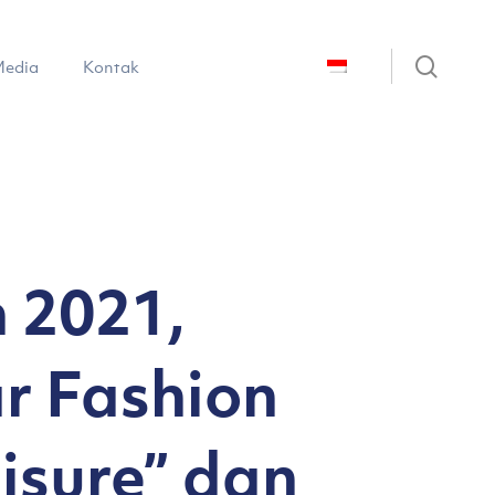
sear
edia
Kontak
 2021,
r Fashion
isure” dan