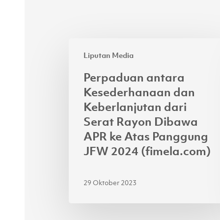
Perpaduan
Liputan Media
antara
Kesederhanaan
Perpaduan antara
dan
Kesederhanaan dan
Keberlanjutan
Keberlanjutan dari
dari
Serat Rayon Dibawa
Serat
APR ke Atas Panggung
Rayon
JFW 2024 (fimela.com)
Dibawa
APR
ke
29 Oktober 2023
Atas
Panggung