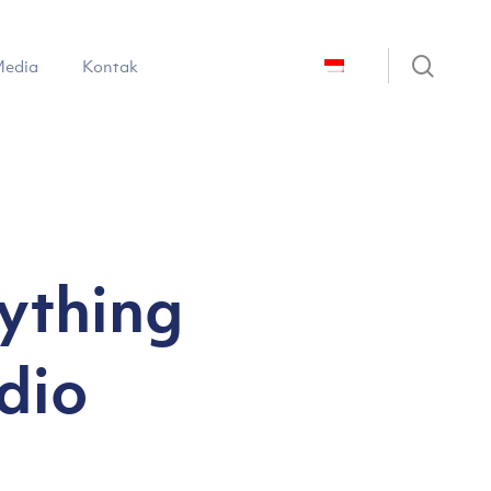
sear
edia
Kontak
ything
dio