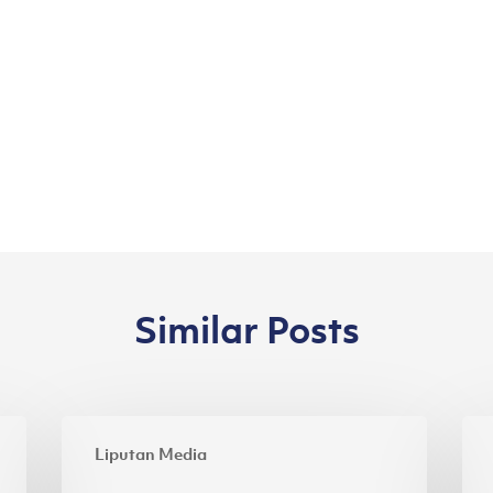
Similar Posts
Inovasi
Asi
Liputan Media
Kain
Pac
Ramah
Ra