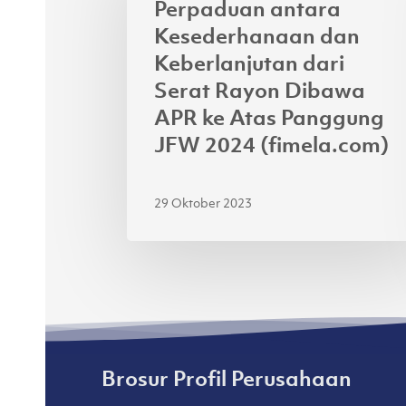
Perpaduan antara
dan
Kesederhanaan dan
Keberlanjutan
Keberlanjutan dari
dari
Serat Rayon Dibawa
Serat
APR ke Atas Panggung
Rayon
JFW 2024 (fimela.com)
Dibawa
APR
ke
29 Oktober 2023
Atas
Panggung
JFW
2024
(fimela.com)
Brosur Profil Perusahaan