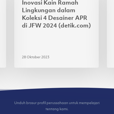
Inovasi Kain Ramah
Lingkungan
Ga
Lingkungan dalam
dalam
4
Koleksi 4 Desainer APR
Koleksi
Je
di JFW 2024 (detik.com)
4
Lok
Desainer
di
APR
Jak
di
Fas
JFW
We
28 Oktober 2023
2024
20
(detik.com)
(ku
Unduh brosur profil perussahaan untuk mempelajari
tentang kami.