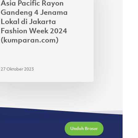
Asia Pacific Rayon
ndeng
Gandeng 4 Jenama
Lokal di Jakarta
nama
Fashion Week 2024
al
(kumparan.com)
arta
hion
ek
27 Oktober 2023
24
mparan.com)
Unduh Brosur