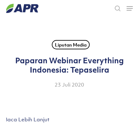
Skip
Men
to
search
main
content
Liputan Media
Paparan Webinar Everything
Indonesia: Tepaselira
23 Juli 2020
Baca Lebih Lanjut