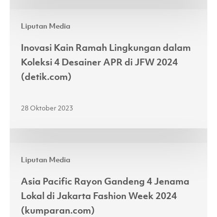
ke
Inovasi
Atas
Liputan Media
Kain
Panggung
Ramah
JFW
Inovasi Kain Ramah Lingkungan dalam
Lingkungan
2024
Koleksi 4 Desainer APR di JFW 2024
dalam
(fimela.com)
(detik.com)
Koleksi
4
28 Oktober 2023
Desainer
APR
di
Asia
JFW
Liputan Media
Pacific
2024
Rayon
(detik.com)
Asia Pacific Rayon Gandeng 4 Jenama
Gandeng
Lokal di Jakarta Fashion Week 2024
4
(kumparan.com)