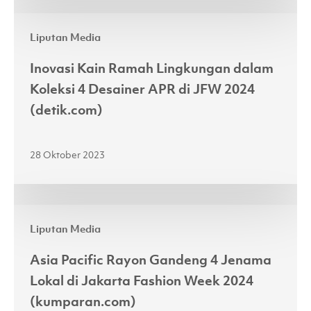
ke
Inovasi
Atas
Liputan Media
Kain
Panggung
Ramah
JFW
Inovasi Kain Ramah Lingkungan dalam
Lingkungan
2024
Koleksi 4 Desainer APR di JFW 2024
dalam
(fimela.com)
(detik.com)
Koleksi
4
28 Oktober 2023
Desainer
APR
di
Asia
JFW
Liputan Media
Pacific
2024
Rayon
(detik.com)
Asia Pacific Rayon Gandeng 4 Jenama
Gandeng
Lokal di Jakarta Fashion Week 2024
4
(kumparan.com)