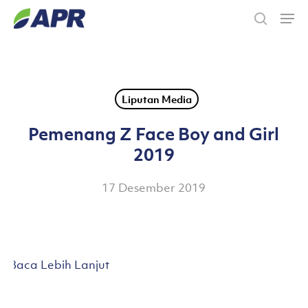
Skip
Men
to
search
main
content
Liputan Media
Pemenang Z Face Boy and Girl
2019
17 Desember 2019
Baca Lebih Lanjut