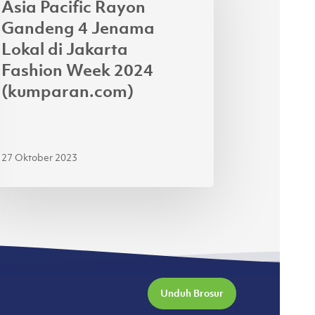
Asia Pacific Rayon
ndeng
Gandeng 4 Jenama
Lokal di Jakarta
nama
Fashion Week 2024
al
(kumparan.com)
arta
hion
ek
27 Oktober 2023
24
mparan.com)
Unduh Brosur