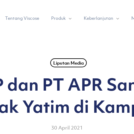
Produk
Keberlanjutan
Tentang Viscose
M
Liputan Media
 dan PT APR San
ak Yatim di Kam
30 April 2021