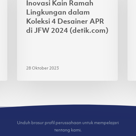
Inovasi Kain Ramah
Lingkungan
Ga
Lingkungan dalam
dalam
4
Koleksi 4 Desainer APR
Koleksi
Je
di JFW 2024 (detik.com)
4
Lok
Desainer
di
APR
Jak
di
Fas
JFW
We
28 Oktober 2023
2024
20
(detik.com)
(ku
Unduh brosur profil perussahaan untuk mempelajari
tentang kami.