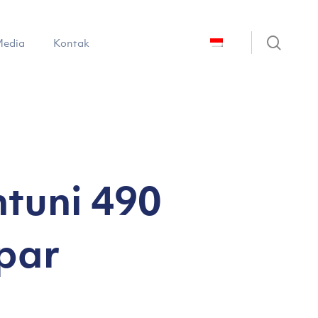
sear
edia
Kontak
tuni 490
par