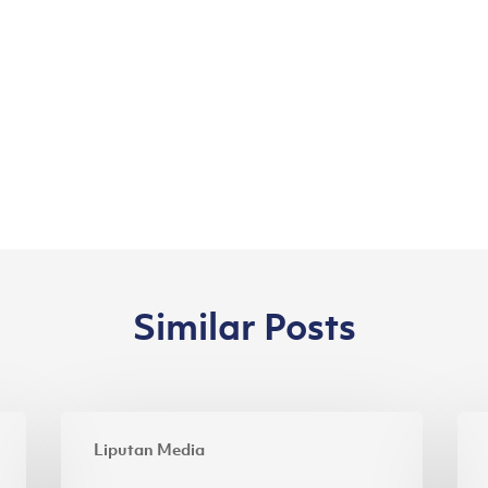
Similar Posts
Inovasi
Asi
Liputan Media
Kain
Pac
Ramah
Ra