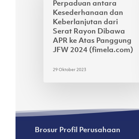
Perpaduan antara
dan
Kesederhanaan dan
Keberlanjutan
Keberlanjutan dari
dari
Serat Rayon Dibawa
Serat
APR ke Atas Panggung
Rayon
JFW 2024 (fimela.com)
Dibawa
APR
ke
29 Oktober 2023
Atas
Panggung
JFW
2024
(fimela.com)
Brosur Profil Perusahaan