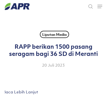
Skip
Men
to
search
main
content
Liputan Media
RAPP berikan 1500 pasang
seragam bagi 36 SD di Meranti
20 Juli 2023
Baca Lebih Lanjut