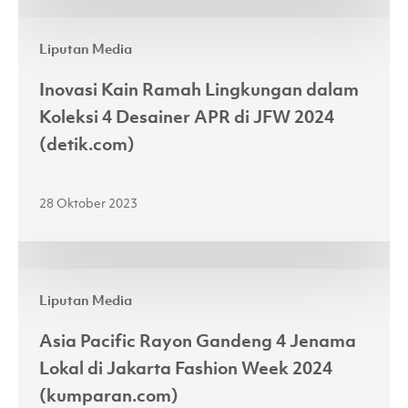
ke
Inovasi
Atas
Liputan Media
Kain
Panggung
Ramah
JFW
Inovasi Kain Ramah Lingkungan dalam
Lingkungan
2024
Koleksi 4 Desainer APR di JFW 2024
dalam
(fimela.com)
(detik.com)
Koleksi
4
28 Oktober 2023
Desainer
APR
di
Asia
JFW
Liputan Media
Pacific
2024
Rayon
(detik.com)
Asia Pacific Rayon Gandeng 4 Jenama
Gandeng
Lokal di Jakarta Fashion Week 2024
4
(kumparan.com)