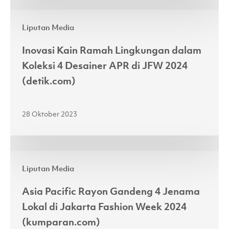
ke
Inovasi
Atas
Liputan Media
Kain
Panggung
Ramah
JFW
Inovasi Kain Ramah Lingkungan dalam
Lingkungan
2024
Koleksi 4 Desainer APR di JFW 2024
dalam
(fimela.com)
(detik.com)
Koleksi
4
28 Oktober 2023
Desainer
APR
di
Asia
JFW
Liputan Media
Pacific
2024
Rayon
(detik.com)
Asia Pacific Rayon Gandeng 4 Jenama
Gandeng
Lokal di Jakarta Fashion Week 2024
4
(kumparan.com)