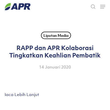
Skip
Men
to
search
main
content
Liputan Media
RAPP dan APR Kolaborasi
Tingkatkan Keahlian Pembatik
14 Januari 2020
Baca Lebih Lanjut