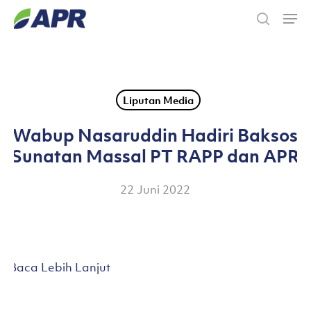
Skip
Men
to
search
main
content
Liputan Media
Wabup Nasaruddin Hadiri Baksos
Sunatan Massal PT RAPP dan APR
22 Juni 2022
Baca Lebih Lanjut