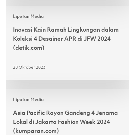
ke
Inovasi
Atas
Liputan Media
Kain
Panggung
Ramah
JFW
Inovasi Kain Ramah Lingkungan dalam
Lingkungan
2024
Koleksi 4 Desainer APR di JFW 2024
dalam
(fimela.com)
(detik.com)
Koleksi
4
28 Oktober 2023
Desainer
APR
di
Asia
JFW
Liputan Media
Pacific
2024
Rayon
(detik.com)
Asia Pacific Rayon Gandeng 4 Jenama
Gandeng
Lokal di Jakarta Fashion Week 2024
4
(kumparan.com)