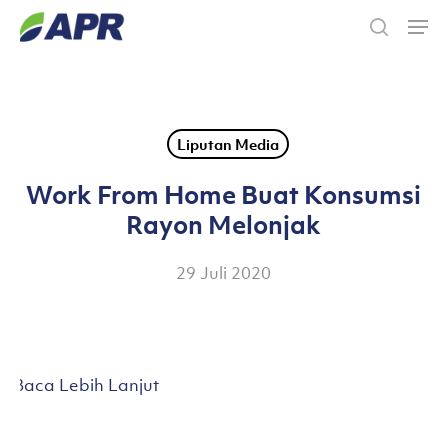
Skip
Men
to
search
main
content
Liputan Media
Work From Home Buat Konsumsi
Rayon Melonjak
29 Juli 2020
Baca Lebih Lanjut