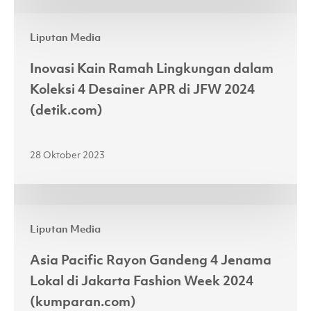
ke
Inovasi
Atas
Liputan Media
Kain
Panggung
Ramah
JFW
Inovasi Kain Ramah Lingkungan dalam
Lingkungan
2024
Koleksi 4 Desainer APR di JFW 2024
dalam
(fimela.com)
(detik.com)
Koleksi
4
28 Oktober 2023
Desainer
APR
di
Asia
JFW
Liputan Media
Pacific
2024
Rayon
(detik.com)
Asia Pacific Rayon Gandeng 4 Jenama
Gandeng
Lokal di Jakarta Fashion Week 2024
4
(kumparan.com)