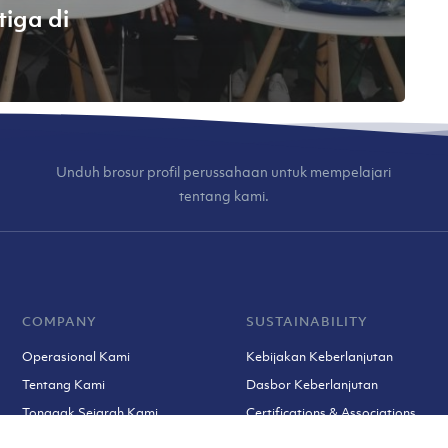
iga di
Unduh brosur profil perussahaan untuk mempelajari
tentang kami.
COMPANY
SUSTAINABILITY
Operasional Kami
Kebijakan Keberlanjutan
Tentang Kami
Dasbor Keberlanjutan
Tonggak Sejarah Kami
Certifications & Associations
Tim Kami
Prosedur Keluhan