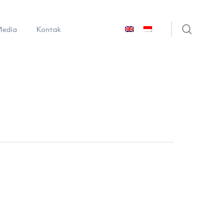
sear
edia
Kontak