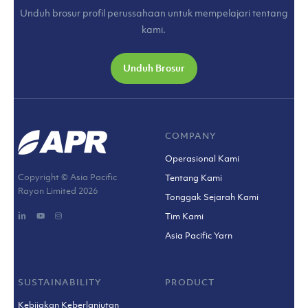
Unduh brosur profil perussahaan untuk mempelajari tentang
kami.
Unduh Brosur
COMPANY
Operasional Kami
Copyright © Asia Pacific
Tentang Kami
Rayon Limited
2026
Tonggak Sejarah Kami
Tim Kami
Asia Pacific Yarn
SUSTAINABILITY
PRODUCT
Kebijakan Keberlanjutan