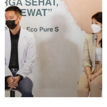
Cotton
Antimicrobial
Pertama
di
Indonesia