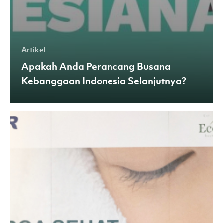
Artikel
Apakah Anda Perancang Busana
Kebanggaan Indonesia Selanjutnya?
Bermitra
dengan
APR,
Wiska
Luncurkan
Produk
Ritel
Rayon-