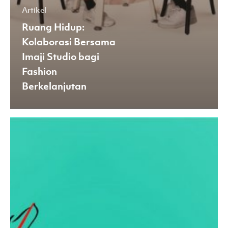
Artikel
Ruang Hidup:
Kolaborasi Bersama
Imaji Studio bagi
Fashion
Berkelanjutan
Apakah
Anda
Perancang
Busana
Kebanggaan
Indonesia
Selanjutnya?