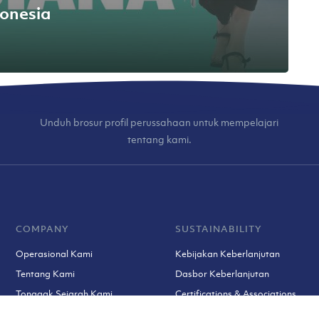
onesia
Unduh brosur profil perussahaan untuk mempelajari
tentang kami.
COMPANY
SUSTAINABILITY
Operasional Kami
Kebijakan Keberlanjutan
Tentang Kami
Dasbor Keberlanjutan
Tonggak Sejarah Kami
Certifications & Associations
Tim Kami
Prosedur Keluhan