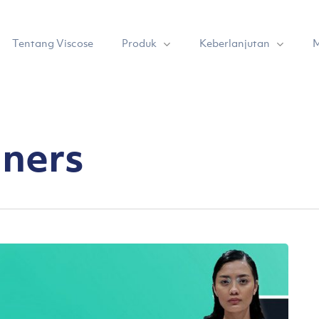
Produk
Keberlanjutan
Tentang Viscose
M
gners