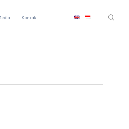
sear
edia
Kontak