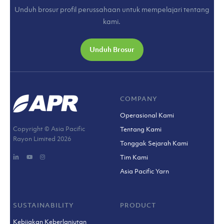
Unduh brosur profil perussahaan untuk mempelajari tentang
kami.
Unduh Brosur
COMPANY
Operasional Kami
Copyright © Asia Pacific
Tentang Kami
Rayon Limited
2026
Tonggak Sejarah Kami
Tim Kami
Asia Pacific Yarn
SUSTAINABILITY
PRODUCT
Kebijakan Keberlanjutan