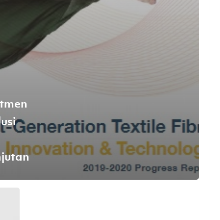
itmen
usi
njutan