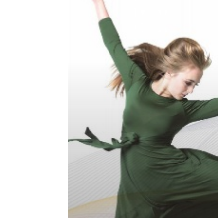
200
Juta
Menuju
Solusi
Generasi
Berikutnya
dari
Industri
Fashion
Berkelanjutan