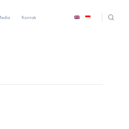
sear
edia
Kontak