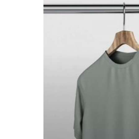
Terbantu
dari
Investasi
Grup
RGE
di
R&D
Serat
Tekstil