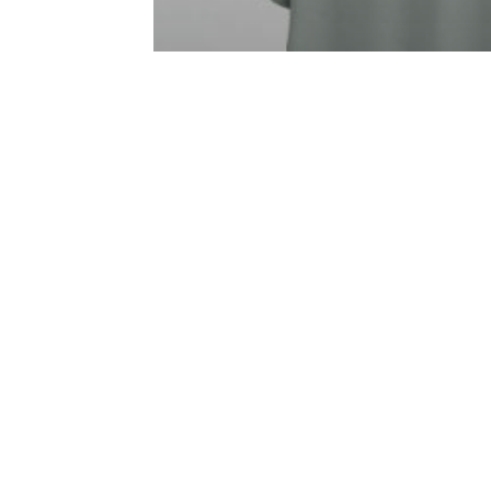
Rilis Berita
APR akan Terbantu dari
Investasi Grup RGE di
R&D Serat Tekstil