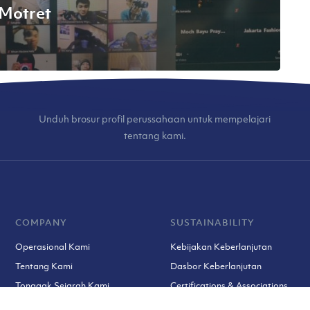
 Motret
Unduh brosur profil perussahaan untuk mempelajari
tentang kami.
COMPANY
SUSTAINABILITY
Operasional Kami
Kebijakan Keberlanjutan
Tentang Kami
Dasbor Keberlanjutan
Tonggak Sejarah Kami
Certifications & Associations
Tim Kami
Prosedur Keluhan