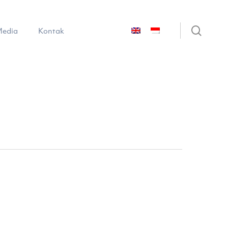
sear
edia
Kontak