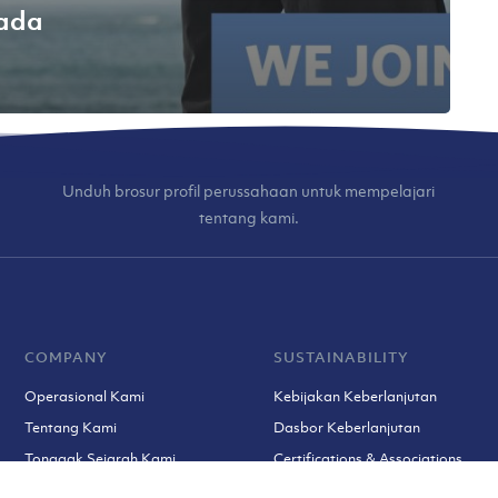
pada
Unduh brosur profil perussahaan untuk mempelajari
tentang kami.
COMPANY
SUSTAINABILITY
Operasional Kami
Kebijakan Keberlanjutan
Tentang Kami
Dasbor Keberlanjutan
Tonggak Sejarah Kami
Certifications & Associations
Tim Kami
Prosedur Keluhan