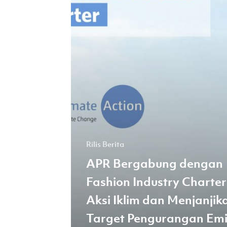
Industry
Charter
untuk
Aksi
Iklim
dan
Menjanjikan
Target
Pengurangan
Emisi
Rilis Berita
Karbon
APR Bergabung dengan
yang
Fashion Industry Charter
Ambisius
pada
Aksi Iklim dan Menjanjik
tahun
Target Pengurangan Emi
2030