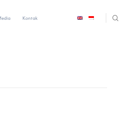
sear
edia
Kontak