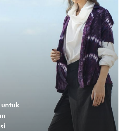
 untuk
an
si