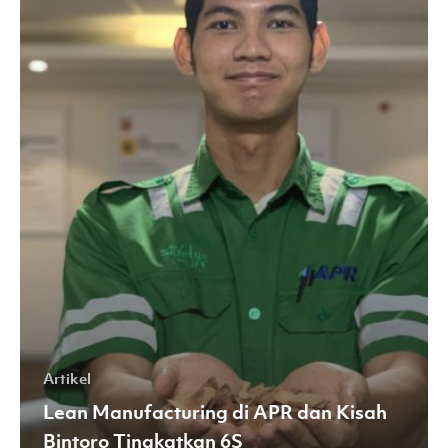
APR
dan
Kisah
Bintoro
Tingkatkan
6S
Artikel
Lean Manufacturing di APR dan Kisah
Bintoro Tingkatkan 6S