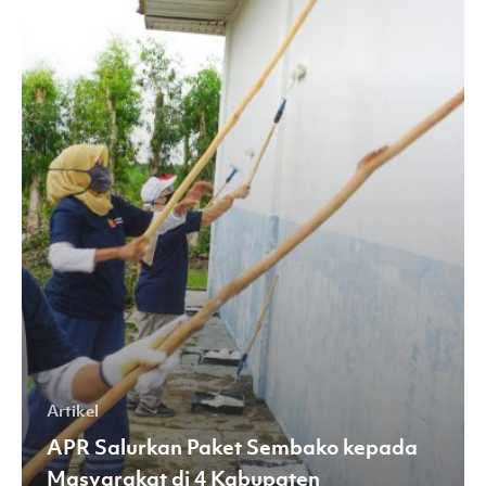
Sembako
kepada
Masyarakat
di
4
Kabupaten
Artikel
APR Salurkan Paket Sembako kepada
Masyarakat di 4 Kabupaten