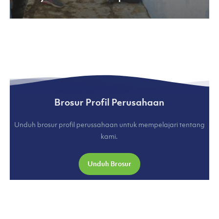
Brosur Profil Perusahaan
Unduh brosur profil perussahaan untuk mempelajari tentang
kami.
Unduh Brosur
COMPANY