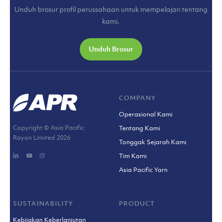
Unduh brosur profil perussahaan untuk mempelajari tentang
kami.
Unduh Brosur
COMPANY
Operasional Kami
Copyright © Asia Pacific
Tentang Kami
Rayon Limited
2026
Tonggak Sejarah Kami
Tim Kami
Asia Pacific Yarn
SUSTAINABILITY
PRODUCT
Kebijakan Keberlanjutan