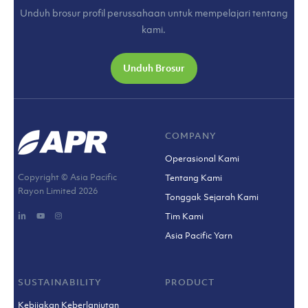
Unduh brosur profil perussahaan untuk mempelajari tentang
kami.
Unduh Brosur
COMPANY
Operasional Kami
Copyright © Asia Pacific
Tentang Kami
Rayon Limited
2026
Tonggak Sejarah Kami
Tim Kami
Asia Pacific Yarn
SUSTAINABILITY
PRODUCT
Kebijakan Keberlanjutan