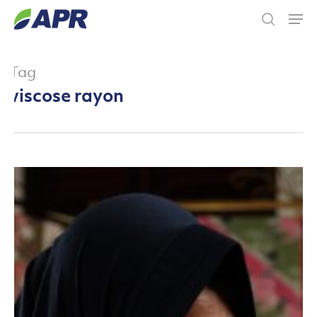
Skip
Men
to
search
main
content
Tag
viscose rayon
Kartini
Lokal
Meningkatkan
Perkonomian
dari
Batik