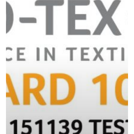
(APR)
Dianugerahi
Sertifikasi
OEKO-
TEX®
untuk
Standar
100