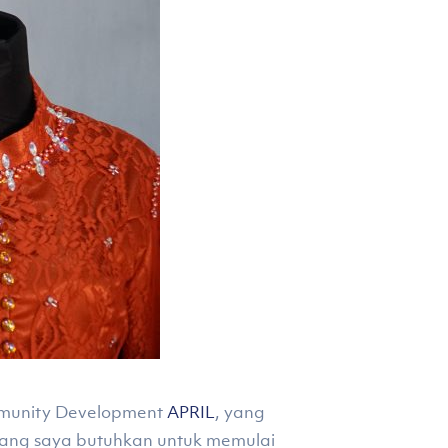
mmunity Development
APRIL
, yang
yang saya butuhkan untuk memulai