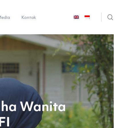
sear
edia
Kontak
aha Wanita
FI