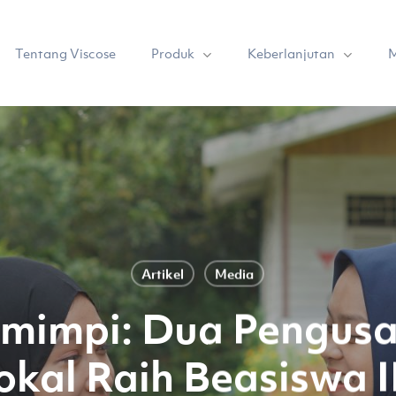
Produk
Keberlanjutan
Tentang Viscose
M
Artikel
Media
rmimpi: Dua Pengus
okal Raih Beasiswa I