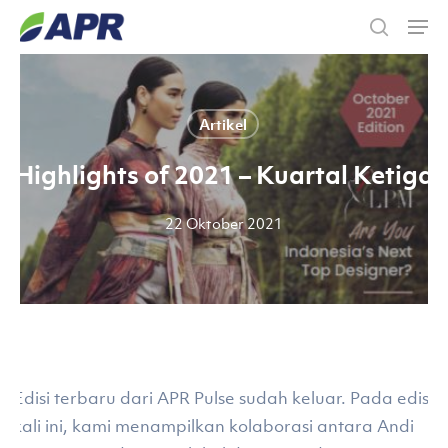
Skip
Men
to
search
main
content
Artikel
Highlights of 2021 – Kuartal Ketiga
22 Oktober 2021
Edisi terbaru dari APR Pulse sudah keluar. Pada edisi
kali ini, kami menampilkan kolaborasi antara Andi