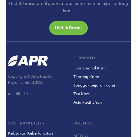
Unduh brosur profil perussahaan untuk mempelajari tentang
kami.
Unduh Brosur
COMPANY
Operasional Kami
Copyright © Asia Pacific
Tentang Kami
Rayon Limited
2026
Tonggak Sejarah Kami
Tim Kami
Asia Pacific Yarn
SUSTAINABILITY
PRODUCT
Kebijakan Keberlanjutan
MEDIA