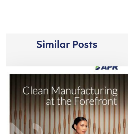
Similar Posts
Asia
Pacific
Rayon
Melansir
Laporan
Keberlanjutan
2024:
Mengedepankan