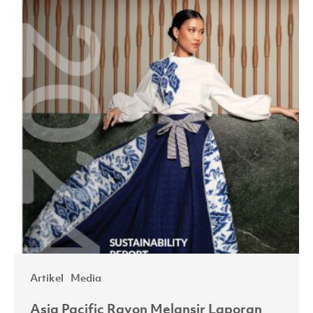
2024:
Mengedepankan
Proses
Produksi
Bersih
Artikel
Media
Asia Pacific Rayon Melansir Laporan