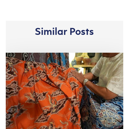
Similar Posts
Perkuat
Sektor
Batik
Nasional,
APR
Perkenalkan
Bahan
Lyocell
yang
Berkelanjutan