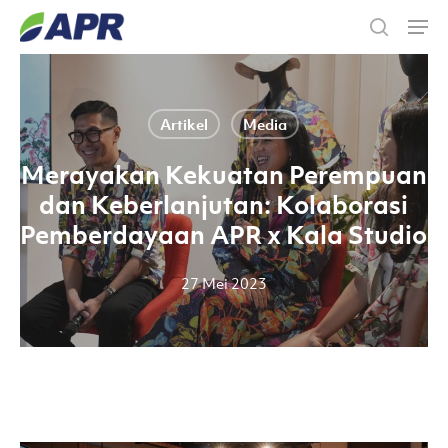
Skip
Men
to
search
main
content
Artikel
Media
Merayakan Kekuatan Perempuan
dan Keberlanjutan: Kolaborasi
Pemberdayaan APR x Kala Studio
27 Mei 2023