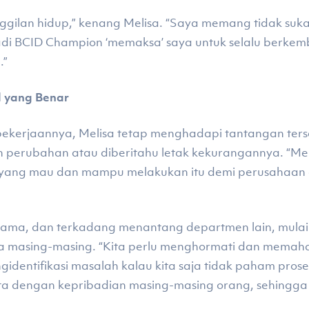
gilan hidup,” kenang Melisa. “Saya memang tidak suk
adi BCID Champion ‘memaksa’ saya untuk selalu berkemb
.”
 yang Benar
ekerjaannya, Melisa tetap menghadapi tantangan ters
 perubahan atau diberitahu letak kekurangannya. “Me
 yang mau dan mampu melakukan itu demi perusahaan d
a sama, dan terkadang menantang departmen lain, mula
a masing-masing. “Kita perlu menghormati dan memah
dentifikasi masalah kalau kita saja tidak paham proses
ta dengan kepribadian masing-masing orang, sehingga 