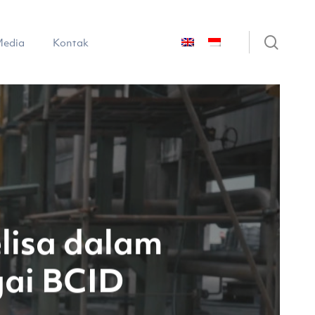
sear
edia
Kontak
lisa dalam
ai BCID