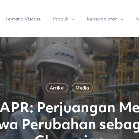
Produk
Keberlanjutan
Tentang Viscose
M
Artikel
Media
APR: Perjuangan Me
a Perubahan sebag