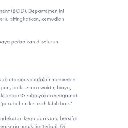
ent (BCID). Departemen ini
erlu ditingkatkan, kemudian
aya perbaikan di seluruh
jawab utamanya adalah memimpin
an, baik secara waktu, biaya,
elaksanaan Genba yakni mengamati
 ‘perubahan ke arah lebih baik.’
dekatan kerja dari yang bersifat
a kerja untuk tim terkait. Di