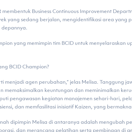
R membentuk Business Continuous Improvement Departm
ek yang sedang berjalan, mengidentifikasi area yang p
e depannya.
mpion yang memimpin tim BCID untuk menyelaraskan up
rang BCID Champion?
ti menjadi agen perubahan,” jelas Melisa. Tanggung 
uan memaksimalkan keuntungan dan meminimalkan kerugi
liputi pengawasan kegiatan manajemen sehari-hari, p
ensi, dan memfasilitasi inisiatif Kaizen, yang bermakna
rnah dipimpin Melisa di antaranya adalah mengubah pen
laborasi, dan merancang pelatihan serta pembinaan di are