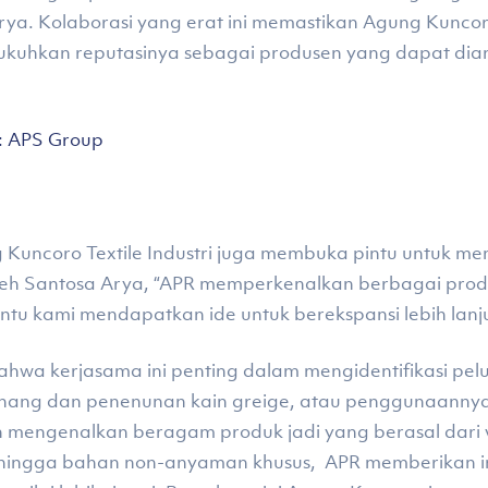
Arya. Kolaborasi yang erat ini memastikan Agung Kunc
ngukuhkan reputasinya sebagai produsen yang dapat dia
s: APS Group
Kuncoro Textile Industri juga membuka pintu untuk 
oleh Santosa Arya, “APR memperkenalkan berbagai produk
tu kami mendapatkan ide untuk berekspansi lebih lanju
wa kerjasama ini penting dalam mengidentifikasi pelua
enang dan penenunan kain greige, atau penggunaanny
mengenalkan beragam produk jadi yang berasal dari vis
hingga bahan non-anyaman khusus, APR memberikan in