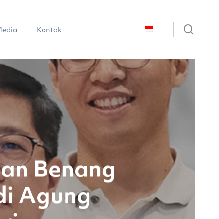
sear
edia
Kontak
an Benang
 di Agung