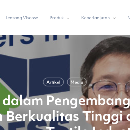
Produk
Keberlanjutan
Tentang Viscose
M
Artikel
Media
R dalam Pengembang
 Berkualitas Tinggi