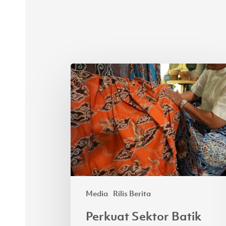
Perkuat
Sektor
Batik
Nasional,
APR
Perkenalkan
Bahan
Lyocell
yang
Media
Rilis Berita
Berkelanjutan
Perkuat Sektor Batik