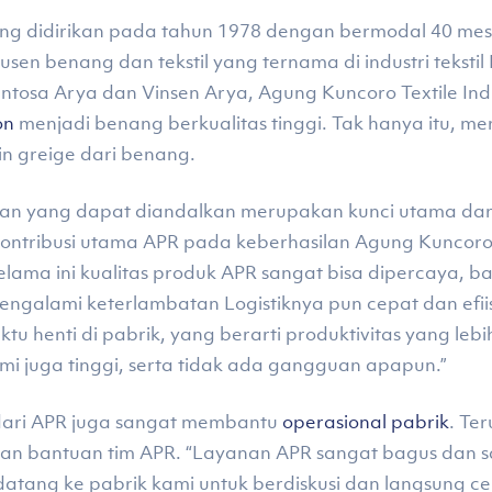
ang didirikan pada tahun 1978 dengan bermodal 40 mesin
sen benang dan tekstil yang ternama di industri tekstil
osa Arya dan Vinsen Arya, Agung Kuncoro Textile Indu
on
menjadi benang berkualitas tinggi. Tak hanya itu, mere
 greige dari benang.
kan yang dapat diandalkan merupakan kunci utama dari
kontribusi utama APR pada keberhasilan Agung Kuncoro 
elama ini kualitas produk APR sangat bisa dipercaya, 
engalami keterlambatan Logistiknya pun cepat dan efiis
 henti di pabrik, yang berarti produktivitas yang lebih
mi juga tinggi, serta tidak ada gangguan apapun.”
l dari APR juga sangat membantu
operasional pabrik
. Te
gan bantuan tim APR. “Layanan APR sangat bagus dan s
datang ke pabrik kami untuk berdiskusi dan langsung 