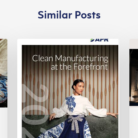
Similar Posts
Asia
Se
Pacific
Hig
Rayon
of
Melansir
20
Laporan
Keberlanjutan
2024:
Mengedepankan
Proses
Produksi
Bersih