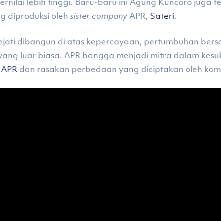
rnilai lebih tinggi. Baru-baru ini Agung Kuncoro juga t
g diproduksi oleh
sister company
APR,
Sateri
.
ati dibangun di atas kepercayaan, pertumbuhan bersam
ang luar biasa. APR bangga menjadi mitra dalam kesu
 APR
dan rasakan perbedaan yang diciptakan oleh kom