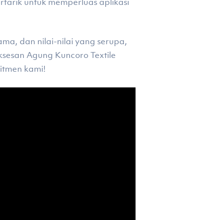
ertarik untuk memperluas aplikasi
a, dan nilai-nilai yang serupa,
ksesan Agung Kuncoro Textile
itmen kami!