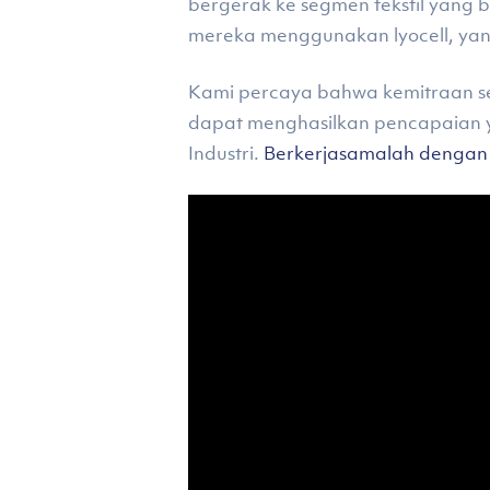
bergerak ke segmen tekstil yang be
mereka menggunakan lyocell, yan
Kami percaya bahwa kemitraan sej
dapat menghasilkan pencapaian y
Industri.
Berkerjasamalah dengan