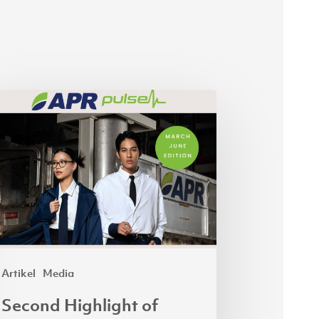
cond
hlight
25
Artikel
Media
Second Highlight of