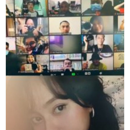
Motret
Dari
Layar
Komputer