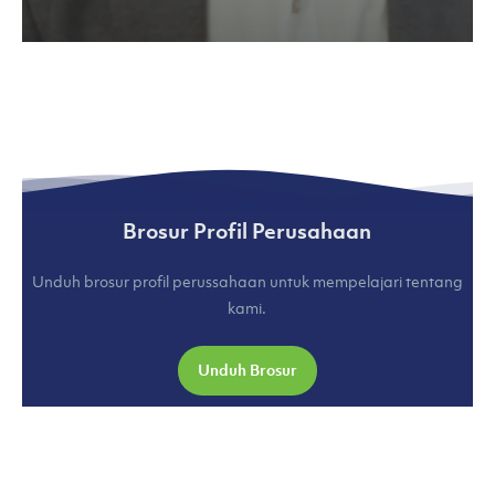
Brosur Profil Perusahaan
Unduh brosur profil perussahaan untuk mempelajari tentang
kami.
Unduh Brosur
COMPANY