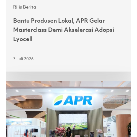
Rilis Berita
Bantu Produsen Lokal, APR Gelar
Masterclass Demi Akselerasi Adopsi
Lyocell
3 Juli 2026
Melalui
Kemitraan
yang
Kuat,
APR
Jajaki
Peluang