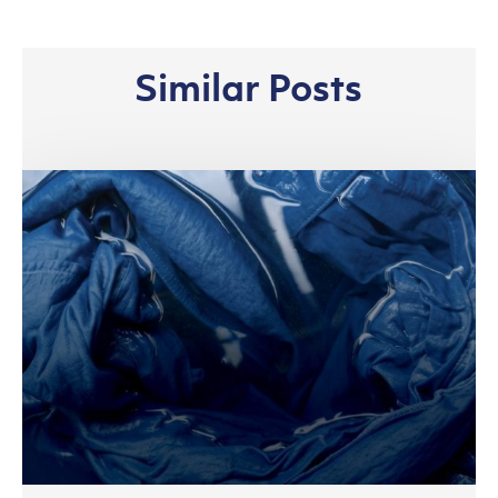
Similar Posts
Bantu
Produsen
Lokal,
APR
Gelar
Masterclass
Demi
Akselerasi
Adopsi
Lyocell