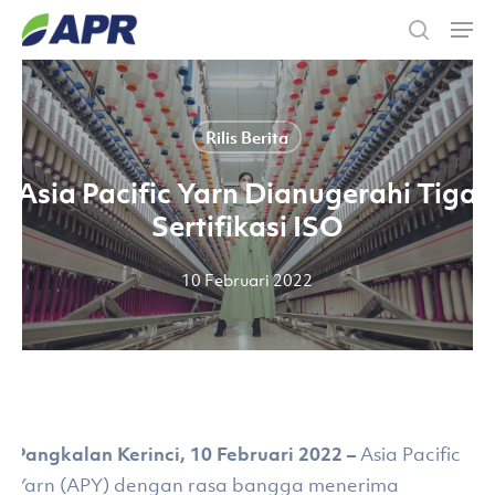
Skip
Men
to
search
main
content
Rilis Berita
Asia Pacific Yarn Dianugerahi Tiga
Sertifikasi ISO
10 Februari 2022
Pangkalan Kerinci, 10 Februari 2022 –
Asia Pacific
Yarn (APY) dengan rasa bangga menerima