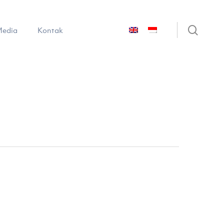
sear
edia
Kontak