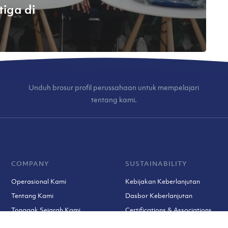
iga di
Unduh brosur profil perussahaan untuk mempelajari
tentang kami.
COMPANY
SUSTAINABILITY
Operasional Kami
Kebijakan Keberlanjutan
Tentang Kami
Dasbor Keberlanjutan
Tonggak Sejarah Kami
Certifications & Associations
Tim Kami
Prosedur Keluhan