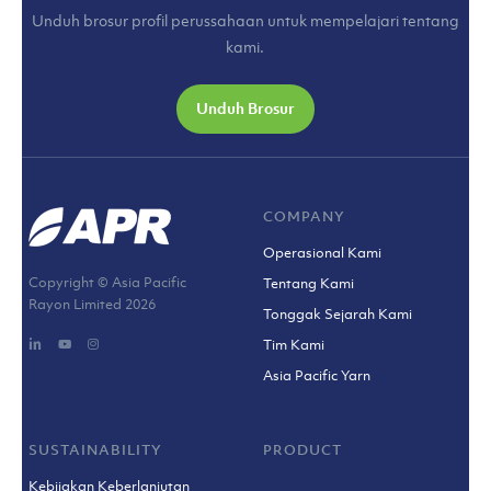
Unduh brosur profil perussahaan untuk mempelajari tentang
kami.
Unduh Brosur
COMPANY
Operasional Kami
Copyright © Asia Pacific
Tentang Kami
Rayon Limited
2026
Tonggak Sejarah Kami
Tim Kami
Asia Pacific Yarn
SUSTAINABILITY
PRODUCT
Kebijakan Keberlanjutan