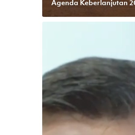
Agenda Keberlanjutan 2
Dukung
Industri
4.0,
APR
Partisipasi
di
Hannover
Messe
2021