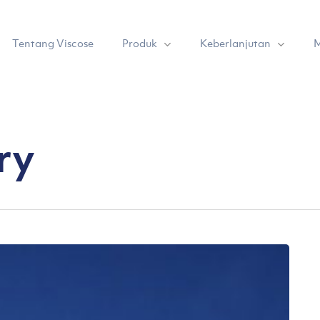
Produk
Keberlanjutan
Tentang Viscose
M
ry