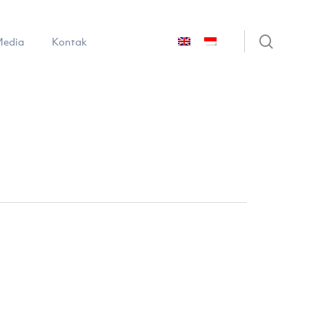
sear
edia
Kontak