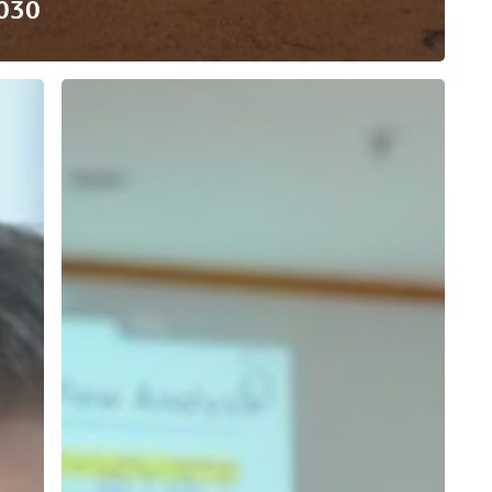
030
Terapkan
Kaizen,
Asia
Pacific
Rayon
Lakukan
Perbaikan
Terus-
menerus