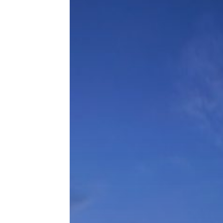
Agenda
Keberlanjutan
2030
Hit enter to search or ESC to close