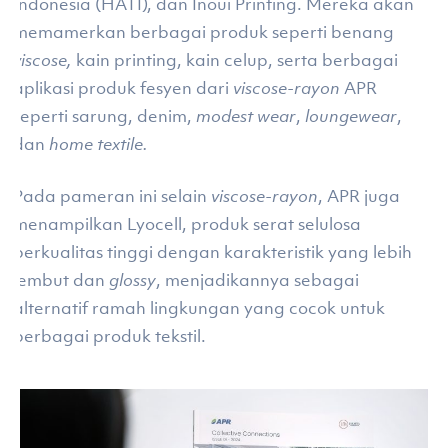
Indonesia (HATI), dan Inoui Printing. Mereka akan
memamerkan berbagai produk seperti benang
viscose,
kain printing, kain celup, serta berbagai
aplikasi produk fesyen dari
viscose-rayon
APR
seperti sarung, denim,
modest wear
,
loungewear
,
dan
home textile.
Pada pameran ini selain
viscose-rayon
, APR juga
menampilkan Lyocell, produk serat selulosa
berkualitas tinggi dengan karakteristik yang lebih
lembut dan
glossy
, menjadikannya sebagai
alternatif ramah lingkungan yang cocok untuk
berbagai produk tekstil.