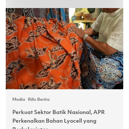
Perkuat
Sektor
Batik
Nasional,
APR
Perkenalkan
Bahan
Lyocell
yang
Berkelanjutan
Media
Rilis Berita
Perkuat Sektor Batik Nasional, APR
Perkenalkan Bahan Lyocell yang