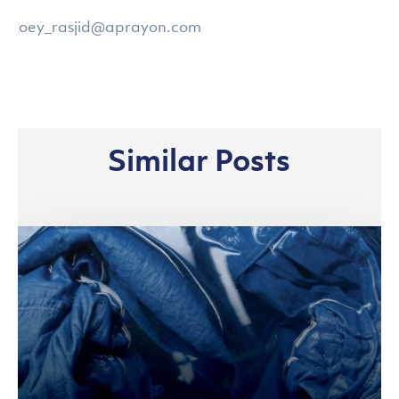
zoey_rasjid@aprayon.com
Similar Posts
Bantu
Produsen
Lokal,
APR
Gelar
Masterclass
Demi