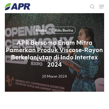
Skip
Men
to
search
main
content
Media
Rilis Berita
APR Bersama Enam Mitra
Pamerkan Produk Viscose-Rayon
Berkelanjutan di Indo Intertex
2024
20 Maret 2024