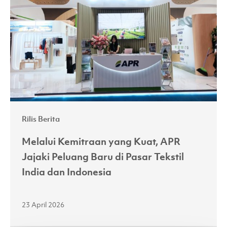
Kuat,
APR
Jajaki
Peluang
Baru
di
Pasar
Tekstil
Rilis Berita
India
dan
Melalui Kemitraan yang Kuat, APR
Indonesia
Jajaki Peluang Baru di Pasar Tekstil
India dan Indonesia
23 April 2026