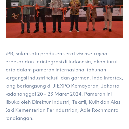
APR, salah satu produsen serat
viscose-rayon
terbesar dan terintegrasi di Indonesia, akan turut
serta dalam pameran internasional tahunan
bergengsi industri tekstil dan garmen, Indo Intertex,
yang berlangsung di JIEXPO Kemayoran, Jakarta
pada tanggal 20 – 23 Maret 2024. Pameran ini
dibuka oleh Direktur Industri, Tekstil, Kulit dan Alas
Kaki Kementerian Perindustrian, Adie Rochmanto
Pandiangan.