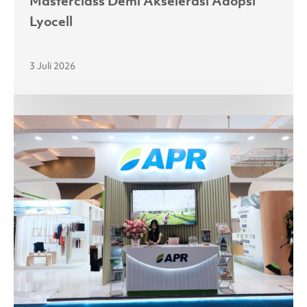
Masterclass Demi Akselerasi Adopsi
Lyocell
3 Juli 2026
Melalui
Kemitraan
yang
Kuat,
APR
Jajaki
Peluang
Baru
di
Pasar