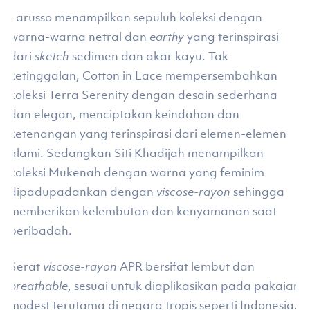
Larusso menampilkan sepuluh koleksi dengan
warna-warna netral dan
earthy
yang terinspirasi
dari
sketch
sedimen dan akar kayu. Tak
ketinggalan, Cotton in Lace mempersembahkan
koleksi Terra Serenity dengan desain sederhana
dan elegan, menciptakan keindahan dan
ketenangan yang terinspirasi dari elemen-elemen
alami. Sedangkan Siti Khadijah menampilkan
koleksi Mukenah dengan warna yang feminim
dipadupadankan dengan
viscose-rayon
sehingga
memberikan kelembutan dan kenyamanan saat
beribadah.
Serat
viscose-rayon
APR bersifat lembut dan
breathable
, sesuai untuk diaplikasikan pada pakaian
modest terutama di negara tropis seperti Indonesia.