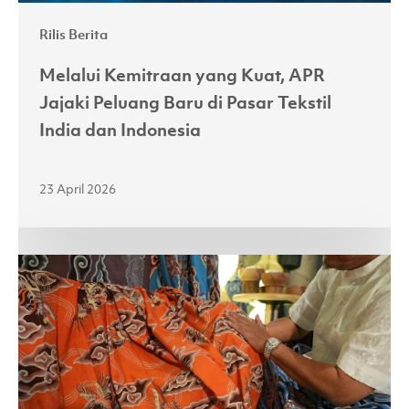
Tekstil
Rilis Berita
India
dan
Melalui Kemitraan yang Kuat, APR
Indonesia
Jajaki Peluang Baru di Pasar Tekstil
India dan Indonesia
23 April 2026
Perkuat
Sektor
Batik
Nasional,
APR
Perkenalkan