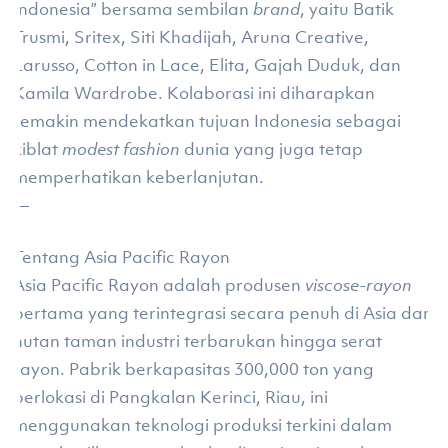
Indonesia” bersama sembilan
brand
, yaitu Batik
Trusmi, Sritex, Siti Khadijah, Aruna Creative,
Larusso, Cotton in Lace, Elita, Gajah Duduk, dan
Kamila Wardrobe. Kolaborasi ini diharapkan
semakin mendekatkan tujuan Indonesia sebagai
kiblat
modest fashion
dunia yang juga tetap
memperhatikan keberlanjutan.
—
Tentang Asia Pacific Rayon
Asia Pacific Rayon adalah produsen
viscose-rayon
pertama yang terintegrasi secara penuh di Asia dari
hutan taman industri terbarukan hingga serat
rayon. Pabrik berkapasitas 300,000 ton yang
berlokasi di Pangkalan Kerinci, Riau, ini
menggunakan teknologi produksi terkini dalam