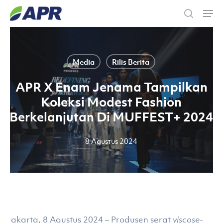
Skip
Men
to
search
main
content
Media
Rilis Berita
APR X Enam Jenama Tampilkan
Koleksi Modest Fashion
Berkelanjutan Di MUFFEST+ 2024
8 Agustus 2024
Jakarta, 8 Agustus 2024 – Produsen serat
viscose-