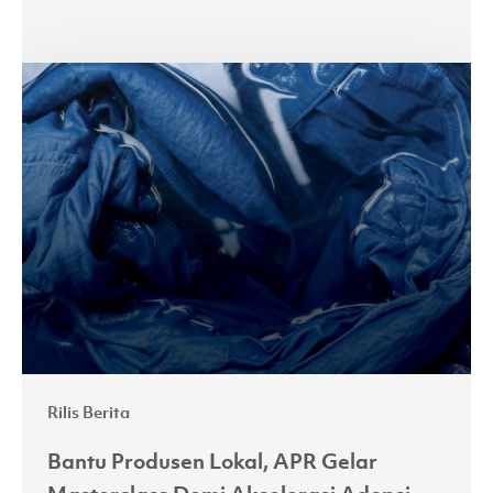
Bantu
Produsen
Lokal,
APR
Gelar
Masterclass
Demi
Akselerasi
Adopsi
Lyocell
Rilis Berita
Bantu Produsen Lokal, APR Gelar