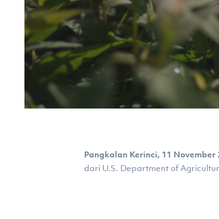
Hit enter to search or ESC to close
Pangkalan Kerinci, 11 November
dari U.S. Department of Agricultu