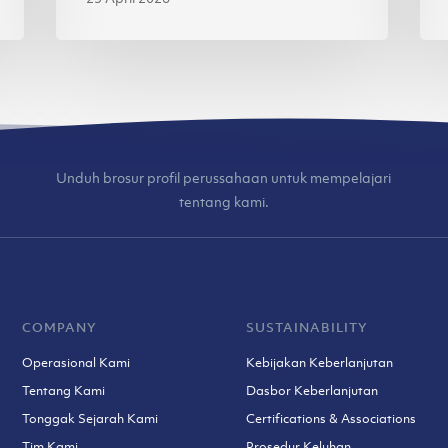
Unduh brosur profil perussahaan untuk mempelajari
tentang kami.
COMPANY
SUSTAINABILITY
Operasional Kami
Kebijakan Keberlanjutan
Tentang Kami
Dasbor Keberlanjutan
Tonggak Sejarah Kami
Certifications & Associations
Tim Kami
Prosedur Keluhan