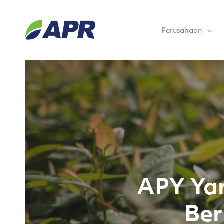
Skip
to
Perusahaan
main
content
APY Yar
Ber