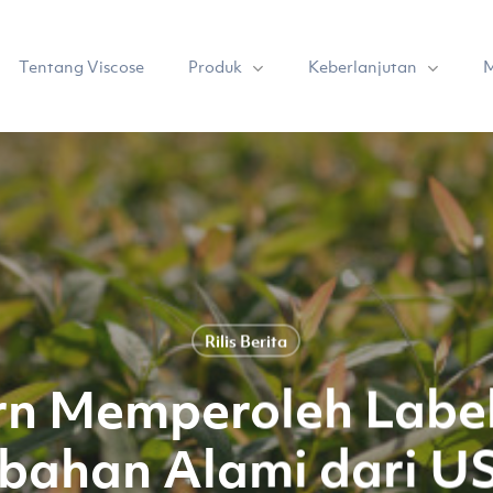
Produk
Keberlanjutan
Tentang Viscose
M
Rilis Berita
n Memperoleh Labe
bahan Alami dari 