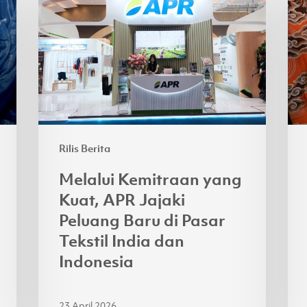
Kemitraan
Sek
yang
Bat
Kuat,
Nas
APR
AP
Jajaki
Per
Peluang
Ba
Baru
Lyo
di
ya
Rilis Berita
Pasar
Ber
Tekstil
Melalui Kemitraan yang
India
Kuat, APR Jajaki
dan
Peluang Baru di Pasar
Indonesia
Tekstil India dan
Indonesia
23 April 2026