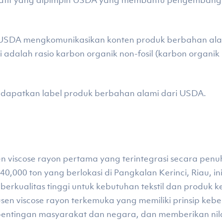
siatif yang dipimpin USDA yang membantu pengembang
t USDA mengkomunikasikan konten produk berbahan ala
i adalah rasio karbon organik non-fosil (karbon organik
endapatkan label produk berbahan alami dari USDA.
n viscose rayon pertama yang terintegrasi secara penuh 
40,000 ton yang berlokasi di Pangkalan Kerinci, Riau, 
berkualitas tinggi untuk kebutuhan tekstil dan produk k
en viscose rayon terkemuka yang memiliki prinsip keber
kepentingan masyarakat dan negara, dan memberikan ni