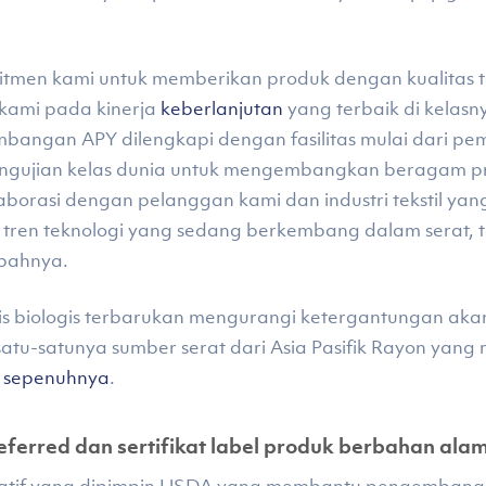
itmen kami untuk memberikan produk dengan kualitas 
kami pada kinerja
keberlanjutan
yang terbaik di kelasn
mbangan APY dilengkapi dengan fasilitas mulai dari pe
gujian kelas dunia untuk mengembangkan beragam prod
orasi dengan pelanggan kami dan industri tekstil yang
en teknologi yang sedang berkembang dalam serat, tek
mbahnya.
 biologis terbarukan mengurangi ketergantungan akan 
Y satu-satunya sumber serat dari Asia Pasifik Rayon yang
k sepenuhnya
.
erred dan sertifikat label produk berbahan alam