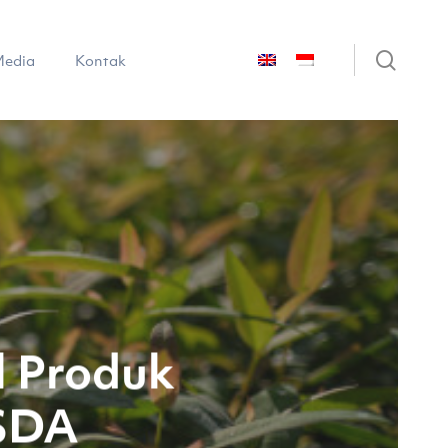
sear
edia
Kontak
l Produk
USDA