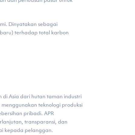
an dan perluasan pasar untuk
mi. Dinyatakan sebagai
 baru) terhadap total karbon
di Asia dari hutan taman industri
ini menggunakan teknologi produksi
ebersihan pribadi. APR
lanjutan, transparansi, dan
lai kepada pelanggan.