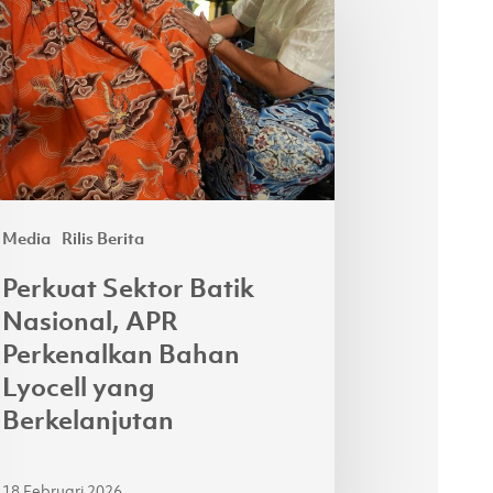
tor
ik
ional,
R
kenalkan
han
cell
ng
Media
Rilis Berita
kelanjutan
Perkuat Sektor Batik
Nasional, APR
Perkenalkan Bahan
Lyocell yang
Berkelanjutan
18 Februari 2026