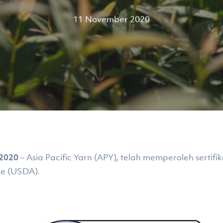
11 November 2020
 2020
– Asia Pacific Yarn (APY), telah memperoleh sertif
re (USDA).