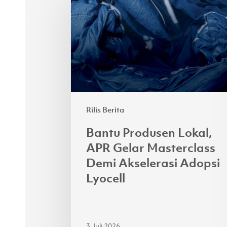
Produsen
Lokal,
APR
Gelar
Masterclass
Demi
Akselerasi
Adopsi
Rilis Berita
Lyocell
Bantu Produsen Lokal,
APR Gelar Masterclass
Demi Akselerasi Adopsi
Lyocell
3 Juli 2026