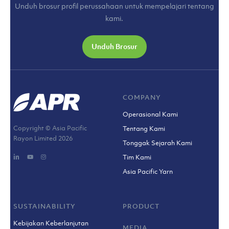
Unduh brosur profil perussahaan untuk mempelajari tentang
kami.
Unduh Brosur
COMPANY
Operasional Kami
Copyright © Asia Pacific
Tentang Kami
Rayon Limited
2026
Tonggak Sejarah Kami
Tim Kami
Asia Pacific Yarn
SUSTAINABILITY
PRODUCT
Kebijakan Keberlanjutan
MEDIA