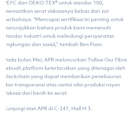
PEFC dan OEKO-TEX® untuk standar 100,
memastikan serat viskosanya bebas dari zat
berbahaya. “Mencapai sertifikasi ini penting untuk
menunjukkan bahwa produk kami memenuhi
standar industri untuk melindungi persyaratan
lingkungan dan sosial,” tambah Ben Poon.
Pada bulan Mei, APR meluncurkan ‘Follow Our Fibre’
sebuah platform keterlacakan yang ditenagai oleh
blockchain yang dapat memberikan penelusuran
dan transparansi atas rantai nilai produksi rayon
viskosa dari benih ke serat.
Kunjungi stan APR di C-247, Hall H 3.