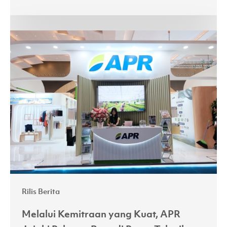
Melalui
Kemitraan
yang
Kuat,
APR
Jajaki
Peluang
Baru
di
Pasar
Tekstil
Rilis Berita
India
dan
Melalui Kemitraan yang Kuat, APR
Indonesia