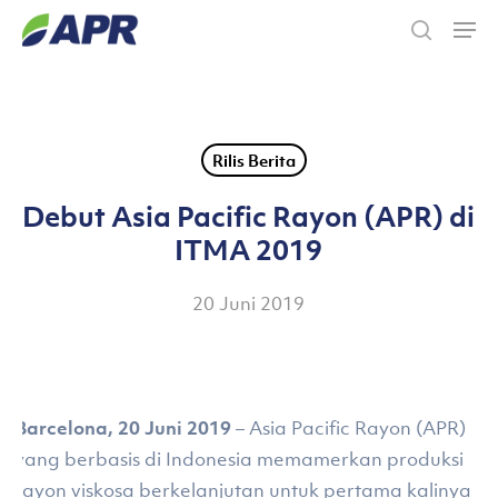
Skip
Men
to
search
main
content
Rilis Berita
Debut Asia Pacific Rayon (APR) di
ITMA 2019
20 Juni 2019
Barcelona, 20 Juni 2019
– Asia Pacific Rayon (APR)
yang berbasis di Indonesia memamerkan produksi
rayon viskosa berkelanjutan untuk pertama kalinya