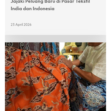
Jajaki Peluang Baru di Pasar Tekstil
India dan Indonesia
23 April 2026
Perkuat
Sektor
Batik
Nasional,
APR
Perkenalkan
Bahan
Lyocell
yang
Berkelanjutan