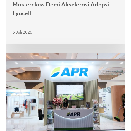
Masterclass Demi Akselerasi Adopsi
Lyocell
3 Juli 2026
Melalui
Kemitraan
yang
Kuat,
APR
Jajaki
Peluang
Baru
di
Pasar