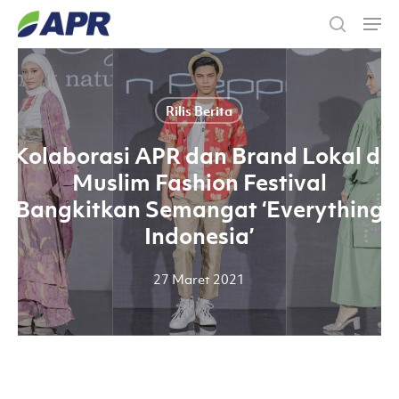
Skip
Men
to
search
main
content
Rilis Berita
Kolaborasi APR dan Brand Lokal di
Muslim Fashion Festival
Bangkitkan Semangat ‘Everything
Indonesia’
27 Maret 2021