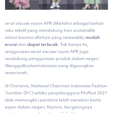
Serat viscose rayon APR diketahui sebagai bahan
baku tekstil yang mendukung tren
sustainable
fashion
karena sifatnya yang
renewable
,
mudah
terurai
dan
dapat terlacak
. Tak hanya itu,
penggunaan serat viscose rayon APR juga
mendukung penggunaan produk dalam negeri
#BanggaBuatanIndonesia yang digaungkan
pemerintah.
Ali Charisma, National Chairman Indonesia Fashion
Chamber (IFC) selaku penyelenggara Muffest 2021
tidak memungkiri pandemi telah menekan bisnis
fesyen dalam negeri. Namun, bergaungnya