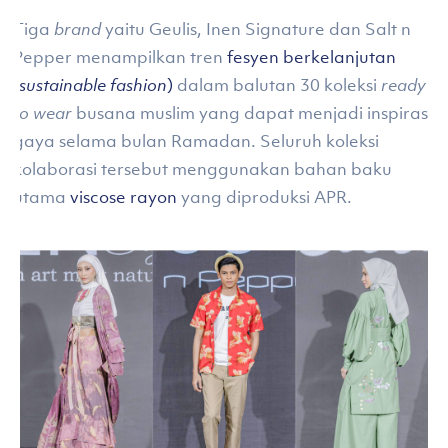
Tiga
brand
yaitu Geulis, Inen Signature dan Salt n
Pepper menampilkan tren
fesyen berkelanjutan
(
sustainable fashion
)
dalam balutan 30 koleksi
ready
to wear
busana muslim yang dapat menjadi inspirasi
gaya selama bulan Ramadan. Seluruh koleksi
kolaborasi tersebut menggunakan bahan baku
utama
viscose rayon
yang diproduksi APR.