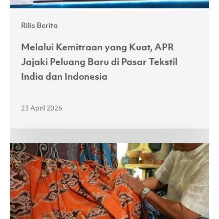
Tekstil
Rilis Berita
India
dan
Melalui Kemitraan yang Kuat, APR
Indonesia
Jajaki Peluang Baru di Pasar Tekstil
India dan Indonesia
23 April 2026
Perkuat
Sektor
Batik
Nasional,
APR
Perkenalkan