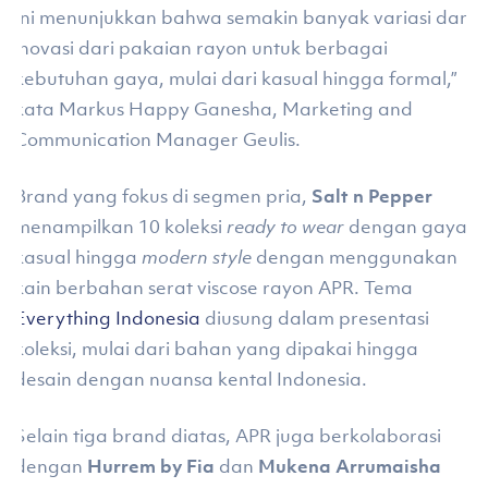
Ini menunjukkan bahwa semakin banyak variasi dan
inovasi dari pakaian rayon untuk berbagai
kebutuhan gaya, mulai dari kasual hingga formal,”
kata Markus Happy Ganesha, Marketing and
Communication Manager Geulis.
Brand yang fokus di segmen pria,
Salt n Pepper
menampilkan 10 koleksi
ready to wear
dengan gaya
kasual hingga
modern style
dengan menggunakan
kain berbahan serat viscose rayon APR. Tema
Everything Indonesia
diusung dalam presentasi
koleksi, mulai dari bahan yang dipakai hingga
desain dengan nuansa kental Indonesia.
Selain tiga brand diatas, APR juga berkolaborasi
dengan
Hurrem by Fia
dan
Mukena Arrumaisha