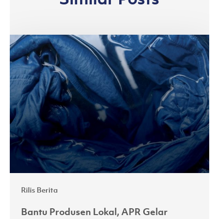
Bantu
Produsen
Lokal,
APR
Gelar
Masterclass
Demi
Akselerasi
Adopsi
Lyocell
Rilis Berita
Bantu Produsen Lokal, APR Gelar