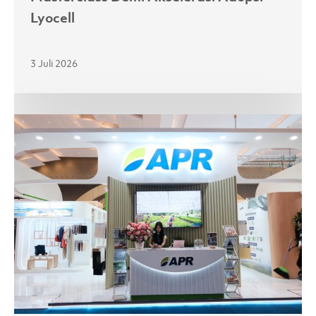
Lyocell
3 Juli 2026
Melalui
Kemitraan
yang
Kuat,
APR
Jajaki
Peluang
Baru
di
Pasar