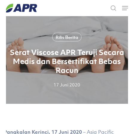
Skip
Men
to
search
main
content
Rilis Berita
Serat Viscose APR Teruji Secara
Medis dan Bersertifikat Bebas
Racun
17 Juni 2020
Pangkalan Kerinci, 17 Juni 2020
– Asia Pacific