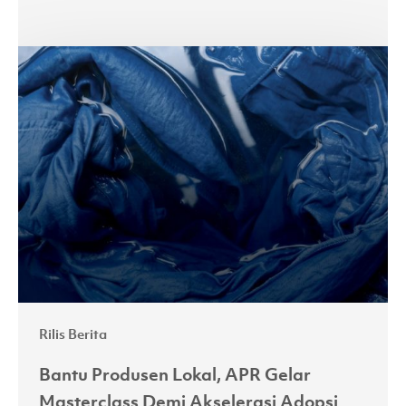
Bantu
Produsen
Lokal,
APR
Gelar
Masterclass
Demi
Akselerasi
Adopsi
Lyocell
Rilis Berita
Bantu Produsen Lokal, APR Gelar
Masterclass Demi Akselerasi Adopsi