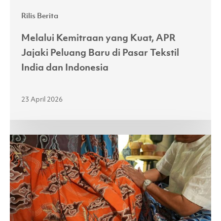
Tekstil
Rilis Berita
India
dan
Melalui Kemitraan yang Kuat, APR
Indonesia
Jajaki Peluang Baru di Pasar Tekstil
India dan Indonesia
23 April 2026
Perkuat
Sektor
Batik
Nasional,
APR
Perkenalkan